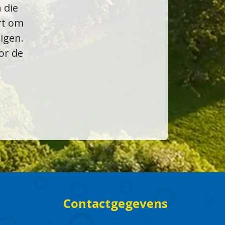
 die
rt om
igen.
or de
Contactgegevens