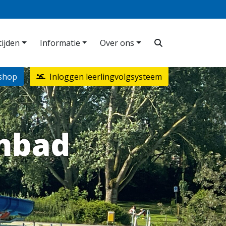
ijden
Informatie
Over ons
shop
Inloggen leerlingvolgsysteem
mbad