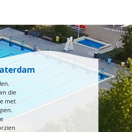
Waterdam
den.
wn die
be met
open.
de
orzien