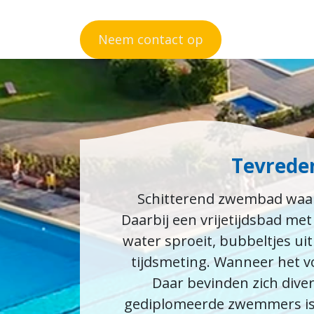
Neem contact op
Tevrede
Schitterend zwembad waar
Daarbij een vrijetijdsbad me
water sproeit, bubbeltjes ui
tijdsmeting. Wanneer het v
Daar bevinden zich dive
gediplomeerde zwemmers is 