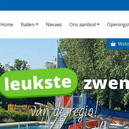
.
Home
Baden
Nieuws
Ons aanbod
Openingst
Web
leukste
zwe
van de regio!