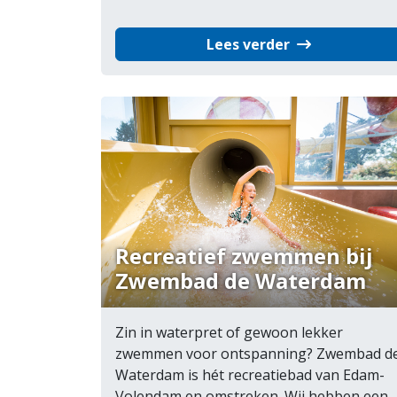
Lees verder
Recreatief zwemmen bij
Zwembad de Waterdam
Zin in waterpret of gewoon lekker
zwemmen voor ontspanning? Zwembad d
Waterdam is hét recreatiebad van Edam-
Volendam en omstreken. Wij hebben een