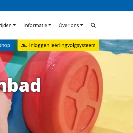
ijden
Informatie
Over ons
shop
Inloggen leerlingvolgsysteem
mbad