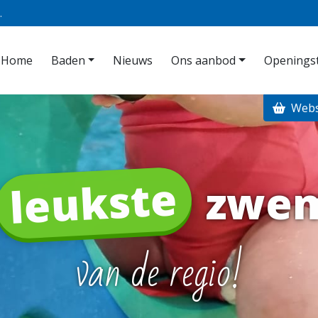
.
Home
Baden
Nieuws
Ons aanbod
Openingst
Web
leukste
zwe
van de regio!