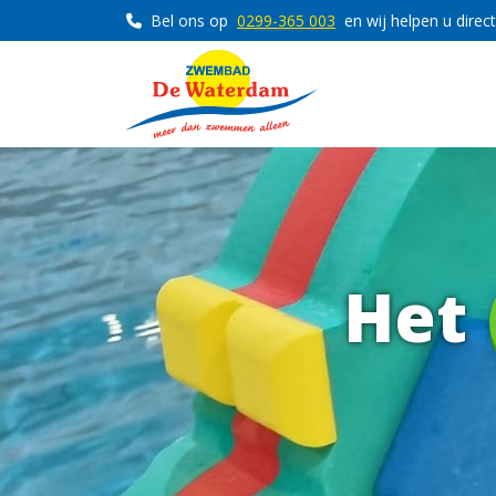
Bel ons op
0299-365 003
en wij helpen u direct
Het