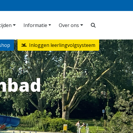
ijden
Informatie
Over ons
shop
Inloggen leerlingvolgsysteem
mbad