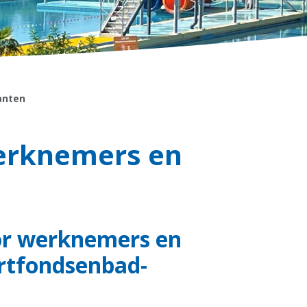
tanten
werknemers en
or werknemers en
ortfondsenbad-