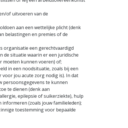
slissen of wij een arbeidsovereenkomst
 en/of uitvoeren van de
oldoen aan een wettelijke plicht (denk
an belastingen en premies of de
ls organisatie een gerechtvaardigd
 de situatie waarin er een juridische
er moeten kunnen voeren) of;
eld in een noodsituatie, zoals bij een
 voor jou acute zorg nodig is). In dat
ouw persoonsgegevens te kunnen
toe te dienen (denk aan
lergie, epilepsie of suikerziekte), hulp
informeren (zoals jouw familieleden);
lzinnige toestemming voor bepaalde