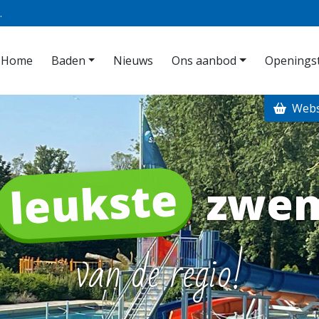
.
Home
Baden
Nieuws
Ons aanbod
Openingst
Web
leukste
zwe
van de regio!