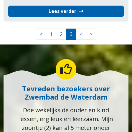
Lees verder
<
1
2
3
4
>
Tevreden bezoekers over
Zwembad de Waterdam
Doe wekelijks de ouder en kind
lessen, erg leuk en leerzaam. Mijn
zoontje (2) kan al 5 meter onder