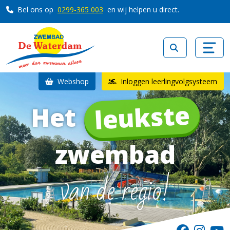
Bel ons op
0299-365 003
en wij helpen u direct.
Webshop
Inloggen leerlingvolgsysteem
leukste
Het
zwembad
van de regio!