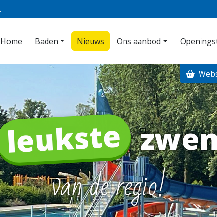
.
Home
Baden
Nieuws
Ons aanbod
Openingst
Web
leukste
zwe
van de regio!