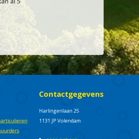
an al 5
Contactgegevens
Harlingenlaan 25
rticulieren
1131 JP Volendam
huurders