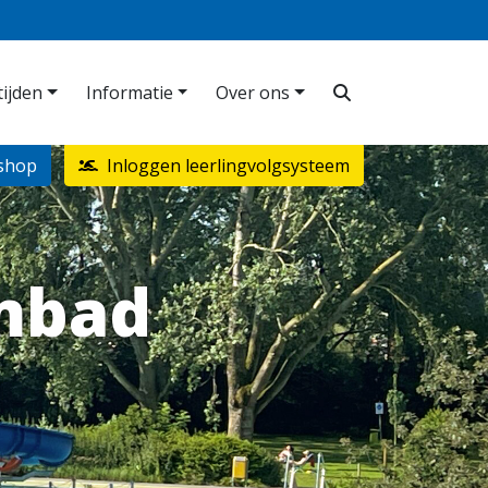
ijden
Informatie
Over ons
shop
Inloggen leerlingvolgsysteem
mbad