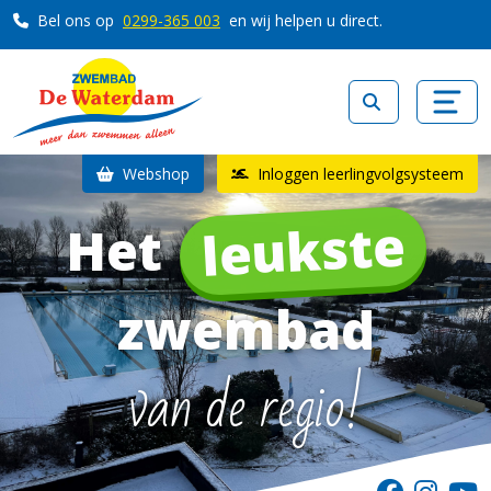
Bel ons op
0299-365 003
en wij helpen u direct.
Webshop
Inloggen leerlingvolgsysteem
leukste
Het
zwembad
van de regio!