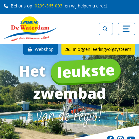
Bel ons op
0299-365 003
en wij helpen u direct.
Webshop
Inloggen leerlingvolgsysteem
leukste
Het
zwembad
van de regio!