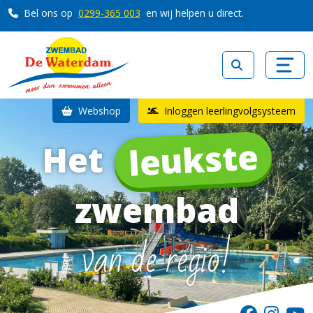
Bel ons op
0299-365 003
en wij helpen u direct.
Webshop
Inloggen leerlingvolgsysteem
leukste
Het
zwembad
van de regio!