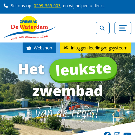
Bel ons op
0299-365 003
en wij helpen u direct.
Webshop
Inloggen leerlingvolgsysteem
leukste
Het
zwembad
van de regio!